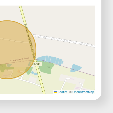
Leaflet
|
©
OpenStreetMap