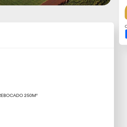
C
REBOCADO 250M²