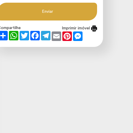
Enviar
ompartilhe
Imprimir imóvel
Share
WhatsApp
Twitter
Facebook
Telegram
Email
Pinterest
Messenger