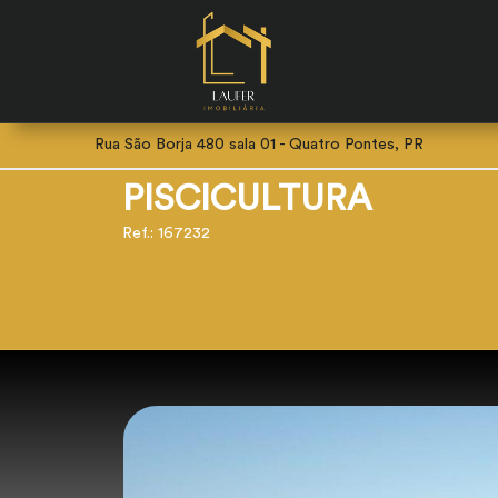
Rua São Borja 480 sala 01 - Quatro Pontes, PR
PISCICULTURA
Ref.: 167232