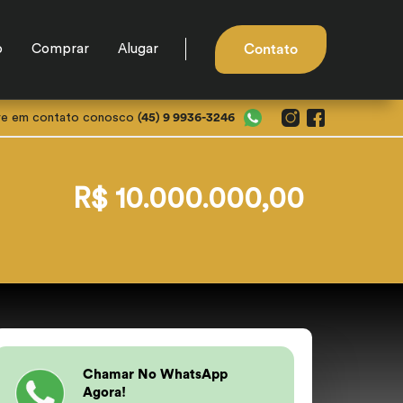
o
Comprar
Alugar
Contato
re em contato conosco
(45) 9 9936-3246
R$ 10.000.000,00
Chamar No WhatsApp
Agora!