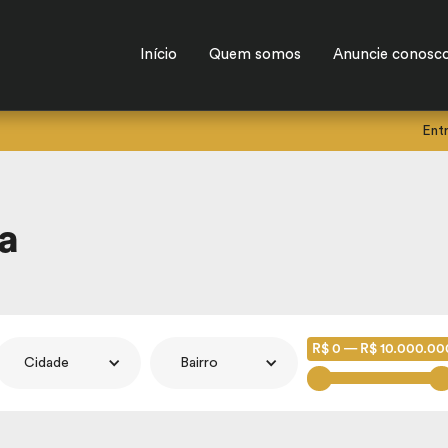
Início
Quem somos
Anuncie conosc
Ent
a
R$ 0 — R$ 10.000.00
Cidade
Bairro