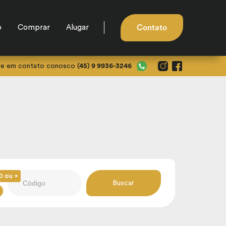
o
Comprar
Alugar
Contato
re em contato conosco
(45) 9 9936-3246
0 ou +